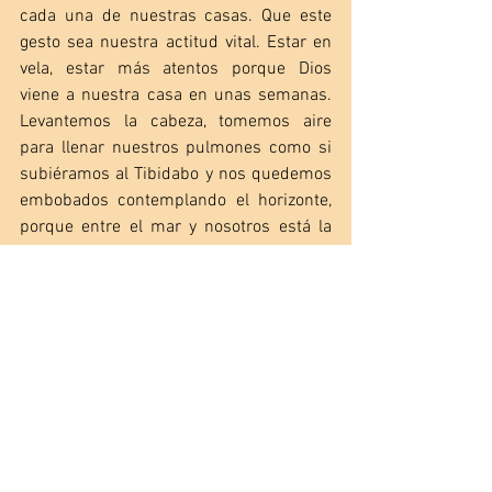
cada una de nuestras casas. Que este 
gesto sea nuestra actitud vital. Estar en 
vela, estar más atentos porque Dios 
viene a nuestra casa en unas semanas. 
Levantemos la cabeza, tomemos aire 
para llenar nuestros pulmones como si 
subiéramos al Tibidabo y nos quedemos 
embobados contemplando el horizonte, 
porque entre el mar y nosotros está la 
ciudad condal y nuestra realidad diaria 
que está plagada de algo que tu tienes: la 
alegría de quien sabe que lo mejor está 
por llegar. 
Que así como levantamos la cabeza para 
llenar nuestros pulmones para respirar 
más profundamente, gastemos ese 
oxígeno en buenas conversaciones y ser 
la luz en la oscuridad en la vida de tantas 