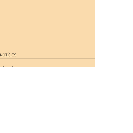
NOTÍCIES
Comentarios
Escribir un comentario...