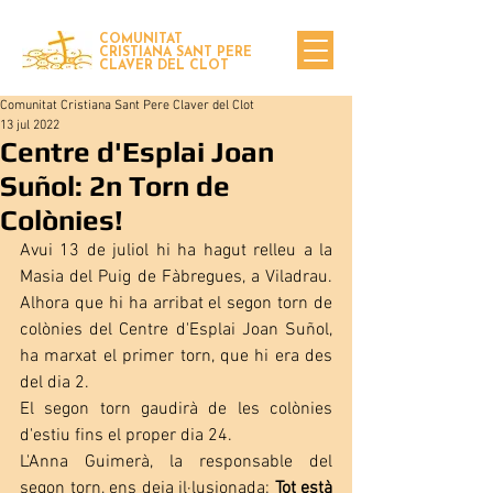
COMUNITAT
CRISTIANA SANT PERE
CLAVER DEL CLOT
Comunitat Cristiana Sant Pere Claver del Clot
13 jul 2022
Centre d'Esplai Joan
Suñol: 2n Torn de
Colònies!
Avui 13 de juliol hi ha hagut relleu a la 
Masia del Puig de Fàbregues, a Viladrau. 
Alhora que hi ha arribat el segon torn de 
colònies del Centre d'Esplai Joan Suñol, 
ha marxat el primer torn, que hi era des 
del dia 2.
El segon torn gaudirà de les colònies 
d'estiu fins el proper dia 24. 
L'Anna Guimerà, la responsable del 
segon torn, ens deia il·lusionada: 
Tot està 