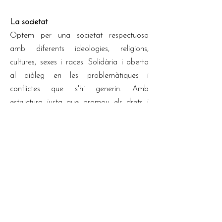
La societat
Optem per una societat respectuosa
amb diferents ideologies, religions,
cultures, sexes i races. Solidària i oberta
al diàleg en les problemàtiques i
conflictes que s'hi generin. Amb
estructura justa que promou els drets i
valors de la persona ajudant-la a créixer
en totes les seves dimensions. I essent
conscients de la seva realitat s'hi
compromet i hi participa.
La persona
Optem per una persona que segueixi
l'estil de vida que proposa l'evangeli, és a