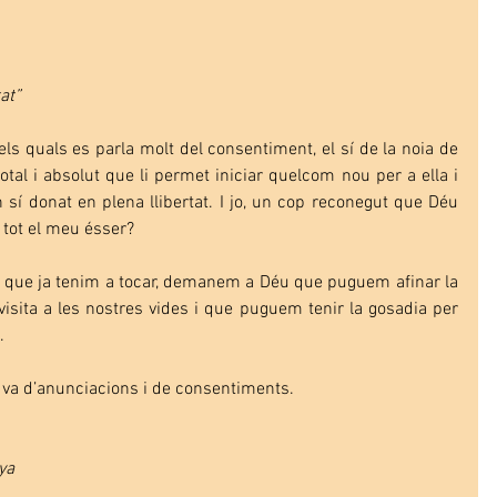
at”
s quals es parla molt del consentiment, el sí de la noia de 
tal i absolut que li permet iniciar quelcom nou per a ella i 
sí donat en plena llibertat. I jo, un cop reconegut que Déu 
b tot el meu ésser?
 que ja tenim a tocar, demanem a Déu que puguem afinar la 
isita a les nostres vides i que puguem tenir la gosadia per 
. 
 va d’anunciacions i de consentiments.
ya