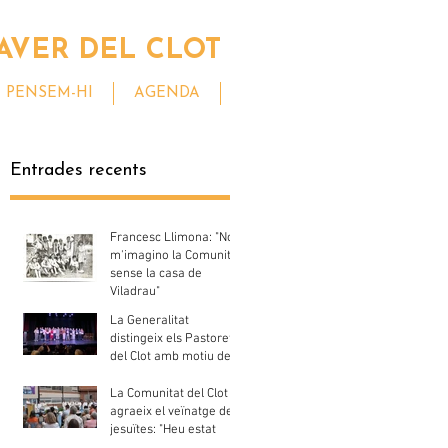
AVER DEL CLOT
PENSEM-HI
AGENDA
Entrades recents
Francesc Llimona: "No
m'imagino la Comunitat
sense la casa de
Viladrau"
La Generalitat
distingeix els Pastorets
del Clot amb motiu del
seu centenari
La Comunitat del Clot
agraeix el veïnatge dels
jesuïtes: "Heu estat