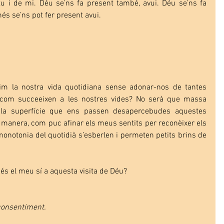
u i de mi. Déu se’ns fa present també, avui. Déu se’ns fa 
és se’ns pot fer present avui.
im la nostra vida quotidiana sense adonar-nos de tantes 
, com succeeixen a les nostres vides? No serà que massa 
a la superfície que ens passen desapercebudes aquestes 
 manera, com puc afinar els meus sentits per reconèixer els 
onotonia del quotidià s’esberlen i permeten petits brins de 
s el meu sí a aquesta visita de Déu?
 consentiment.