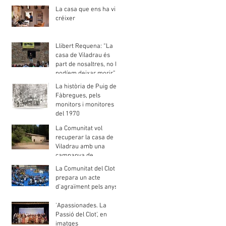
gent de barri"
La casa que ens ha vist
créixer
Llibert Requena: “La
casa de Viladrau és
part de nosaltres, no la
podíem deixar morir”
La història de Puig de
Fàbregues, pels
monitors i monitores
del 1970
La Comunitat vol
recuperar la casa de
Viladrau amb una
campanya de
mecenatge
La Comunitat del Clot
prepara un acte
d'agraïment pels anys
de presència jesuïta al
barri
'Apassionades. La
Passió del Clot', en
imatges