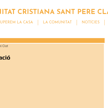
TAT CRISTIANA SANT PERE CL
UPEREM LA CASA
LA COMUNITAT
NOTÍCIES
l Clot
ació