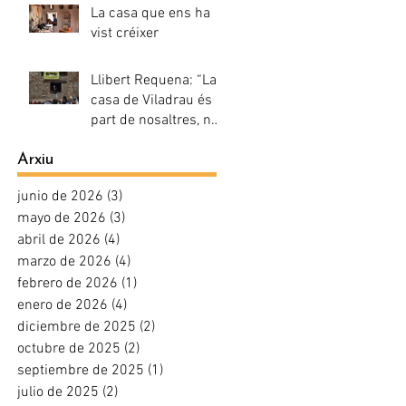
estat gent de barri"
La casa que ens ha
vist créixer
Llibert Requena: “La
casa de Viladrau és
part de nosaltres, no
la podíem deixar
Arxiu
morir”
junio de 2026
(3)
3 entradas
mayo de 2026
(3)
3 entradas
abril de 2026
(4)
4 entradas
marzo de 2026
(4)
4 entradas
febrero de 2026
(1)
1 entrada
enero de 2026
(4)
4 entradas
diciembre de 2025
(2)
2 entradas
octubre de 2025
(2)
2 entradas
septiembre de 2025
(1)
1 entrada
julio de 2025
(2)
2 entradas