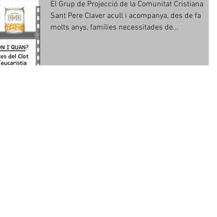
El Grup de Projecció de la Comunitat Cristiana
Sant Pere Claver acull i acompanya, des de fa
molts anys, famílies necessitades de...