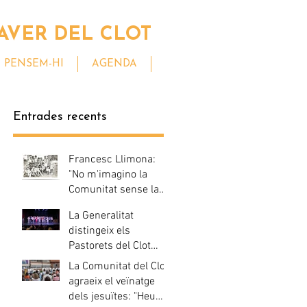
AVER DEL CLOT
PENSEM-HI
AGENDA
Entrades recents
Francesc Llimona:
"No m'imagino la
Comunitat sense la
casa de Viladrau"
La Generalitat
distingeix els
Pastorets del Clot
amb motiu del seu
La Comunitat del Clot
centenari
agraeix el veïnatge
dels jesuïtes: "Heu