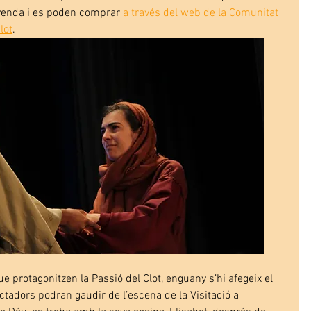
a venda i es poden comprar 
a través del web de la Comunitat 
lot
.
e protagonitzen la Passió del Clot, enguany s’hi afegeix el 
ctadors podran gaudir de l’escena de la Visitació a 