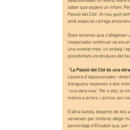
Apassionades
, on Maria, Mare 
saber que espera un infant. Pe
Passió del Clot’. Al nou guió t
amb especial càrrega emociona
Dues escenes que s’afegeixen a l
l’espectador endinsar-se encara
una novetat més: un pròleg i e
possibilitats escèniques del tea
 “La Passió del Clot és una obra
L'autora d’
Apassionades
 i direc
d’enguany responen a dos motius
“una obra viva”. Per a ella, la
motiva a actors i actrius així co
D’altra banda, després de dos 
serveixen per millorar, afegir ma
personatge d’Elisabet que, per 