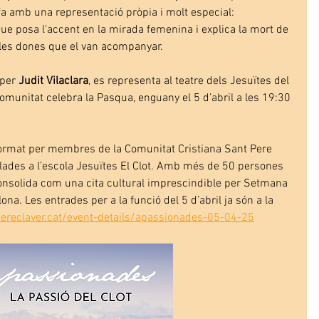
 fa amb una representació pròpia i molt especial: 
que posa l'accent en la mirada femenina i explica la mort de 
 les dones que el van acompanyar.
 per 
Judit Vilaclara
, es representa al teatre dels Jesuïtes del 
Comunitat celebra la Pasqua, enguany el 5 d’abril a les 19:30 
 format per membres de la Comunitat Cristiana Sant Pere 
ulades a l’escola Jesuïtes El Clot. Amb més de 50 persones 
onsolida com una cita cultural imprescindible per Setmana 
ona. Les entrades per a la funció del 5 d’abril ja són a la 
ereclaver.cat/event-details/apassionades-05-04-25