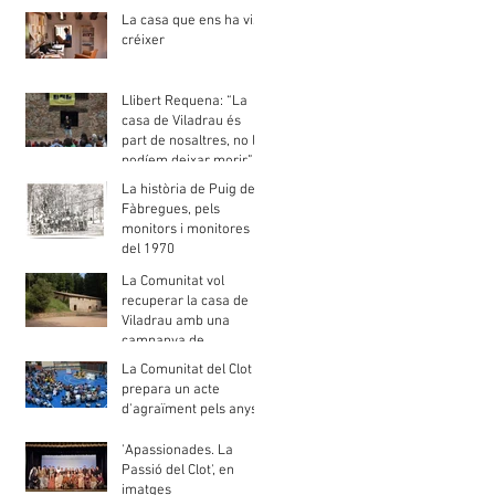
gent de barri"
La casa que ens ha vist
créixer
Llibert Requena: “La
casa de Viladrau és
part de nosaltres, no la
podíem deixar morir”
La història de Puig de
Fàbregues, pels
monitors i monitores
del 1970
La Comunitat vol
recuperar la casa de
Viladrau amb una
campanya de
mecenatge
La Comunitat del Clot
prepara un acte
d'agraïment pels anys
de presència jesuïta al
barri
'Apassionades. La
Passió del Clot', en
imatges