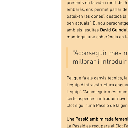
presents en la vida i mort de J
embaràs, ens permet parlar de t
pateixen les dones”, destaca la
ben actuals”. El nou personatge
amb els jesuïtes 
David Guindul
mantingui una coherència en la 
“Aconseguir més m
millorar i introduir
Pel que fa als canvis tècnics, l
l’equip d’infraestructura engua
l’equip”. “Aconseguir més mans 
certs aspectes i introduir noveta
Clot sigui “una Passió de la gen
Una Passió amb mirada femen
La Passió es recupera al Clot 