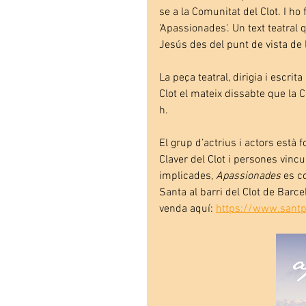
se a la Comunitat del Clot. I ho
'Apassionades'. Un text teatral 
Jesús des del punt de vista de
La peça teatral, dirigia i escrita
Clot el mateix dissabte que la 
h.
El grup d’actrius i actors està
Claver del Clot i persones vinc
implicades, 
Apassionades
 es c
Santa al barri del Clot de Barcel
venda aquí: 
https://www.santp