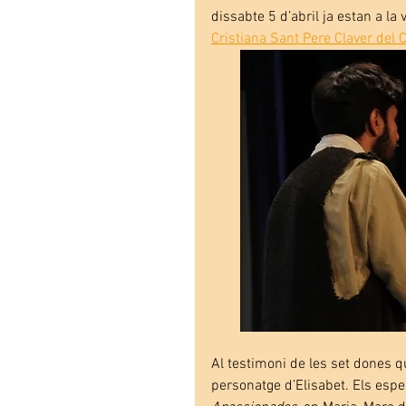
dissabte 5 d’abril ja estan a l
Cristiana Sant Pere Claver del C
Al testimoni de les set dones qu
personatge d’Elisabet. Els espe