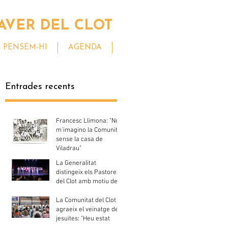
AVER DEL CLOT
PENSEM-HI
AGENDA
Entrades recents
Francesc Llimona: "No
m'imagino la Comunitat
sense la casa de
Viladrau"
La Generalitat
distingeix els Pastorets
del Clot amb motiu del
seu centenari
La Comunitat del Clot
agraeix el veïnatge dels
jesuïtes: "Heu estat