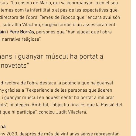
esús. “La cosina de Maria, qui va acompanyar-la en el seu 
emes com la infertilitat o el pes de les expectatives que 
 directora de l’obra. Temes de l’època que “encara avui són 
, subratlla Vilaclara, sorgeix també d’un assessorament 
ain 
i 
Pere Borràs
, persones que “han ajudat que l’obra 
narrativa religiosa”.
ans i guanyar múscul ha portat a 
 novetats”
a directora de l’obra destaca la potència que ha guanyat 
ny gràcies a “l’experiència de les persones que lideren 
i guanyar múscul en aquest sentit ha portat a millorar 
ts”, hi afegeix. Amb tot, l’objectiu final és que la Passió del 
t que hi participa”, conclou Judit Vilaclara.
ina
l'any 2023, després de més de vint anys sense representar-