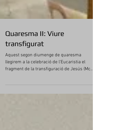
Quaresma II: Viure
transfigurat
Aquest segon diumenge de quaresma
llegirem a la celebració de l’Eucaristia el
fragment de la transfiguració de Jesús (Mc
9,2-8). Podem...