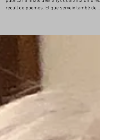
noves oportunitats
Un molt bon amic i poeta, en Jordi Cots, va
publicar a finals dels anys quaranta un breu
recull de poemes. El que serveix també de
títol...