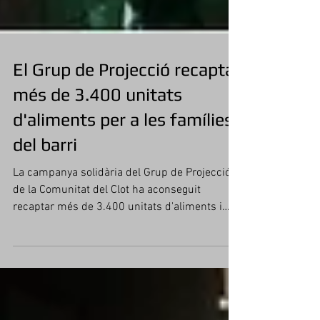
El Grup de Projecció recapta
més de 3.400 unitats
d'aliments per a les famílies
del barri
La campanya solidària del Grup de Projecció
de la Comunitat del Clot ha aconseguit
recaptar més de 3.400 unitats d'aliments i
productes de primera necessitat. Uns
donatius que s'han emmagatzemat al rebost
de l'escola i que seran entregats al llarg de
l'any a les famílies més necessitades del
barri. Concretament, el Grup de Projecció ha