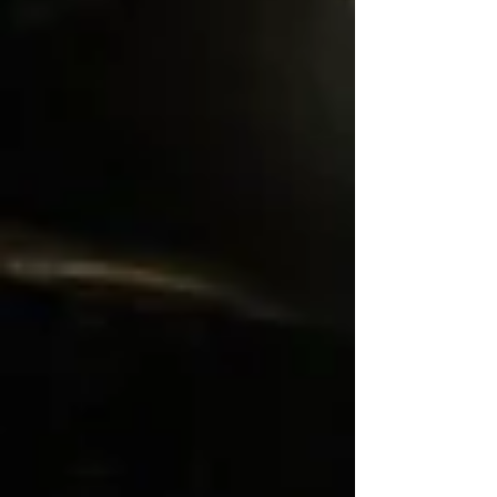
portat a terme diverses iniciatives durant
aquesta campanya de Nadal per omplir el
rebost. D'una banda, els alumnes de
batxillerat dels Jesuït