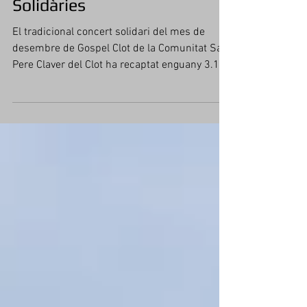
Gospel Clot recapta 3.120€
per a l'Associació de Mestres
Solidàries
El tradicional concert solidari del mes de
desembre de Gospel Clot de la Comunitat Sant
Pere Claver del Clot ha recaptat enguany 3.120
€. Una donació que es dirigeix directament a
l'Associació de Mestres Solidàries, que
treballa per la humanització de la planta de
pediatria de l'Hospital de Sant Pau. La
Comunitat del Clot va viure una cita amb la
música i la solidaritat aquest 13 de desembre
a les 20:15 h amb un teatre ple per una bona
causa. L'Associació de Mestres Solidàrie