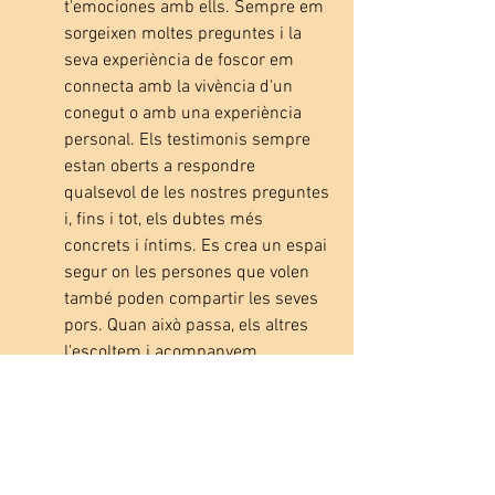
t'emociones amb ells. Sempre em 
sorgeixen moltes preguntes i la 
seva experiència de foscor em 
connecta amb la vivència d'un 
conegut o amb una experiència 
personal. Els testimonis sempre 
estan oberts a respondre 
qualsevol de les nostres preguntes 
i, fins i tot, els dubtes més 
concrets i íntims. Es crea un espai 
segur on les persones que volen 
també poden compartir les seves 
pors. Quan això passa, els altres 
l'escoltem i acompanyem.
Les trobades, per a mi, són una 
bona eina de reflexió per 
aproximar-te a realitats de la 
societat, per resoldre dubtes, per 