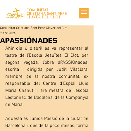
COMUNITAT
CRISTIANA SANT PERE
CLAVER DEL CLOT
Comunitat Cristiana Sant Pere Claver del Clot
7 abr 2024
APASSIÓNADES
Ahir dia 6 d’abril es va representar al 
teatre de l’Escola Jesuïtes El Clot, per 
segona vegada, l’obra aPASSIÓnades, 
escrita i dirigida per Judit Vilaclara, 
membre de la nostra comunitat, ex 
responsable del Centre d’Esplai Lluís 
Maria Chanut, i ara mestra de l’escola 
Lestonnac de Badalona, de la Companyia 
de Maria.
Aquesta és l’única Passió de la ciutat de 
Barcelona i, des de fa pocs mesos, forma 