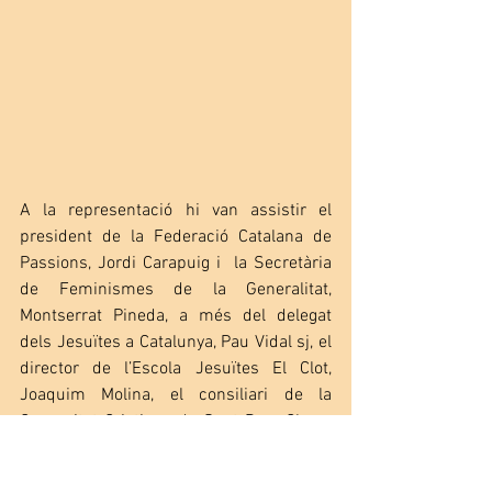
A la representació hi van assistir el 
president de la Federació Catalana de 
Passions, Jordi Carapuig i  la Secretària 
de Feminismes de la Generalitat, 
Montserrat Pineda, a més del delegat 
dels Jesuïtes a Catalunya, Pau Vidal sj, el 
director de l’Escola Jesuïtes El Clot, 
Joaquim Molina, el consiliari de la 
Comunitat Cristiana de Sant Pere Claver 
del Clot, Manolo Hernández sj i el 
president de la Comunitat, Albert 