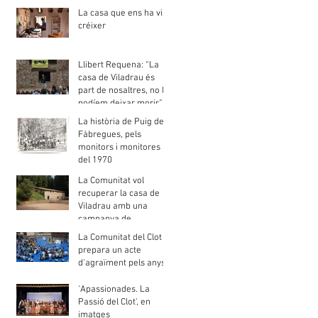
gent de barri"
La casa que ens ha vist
créixer
Llibert Requena: “La
casa de Viladrau és
part de nosaltres, no la
podíem deixar morir”
La història de Puig de
Fàbregues, pels
monitors i monitores
del 1970
La Comunitat vol
recuperar la casa de
Viladrau amb una
campanya de
mecenatge
La Comunitat del Clot
prepara un acte
d'agraïment pels anys
de presència jesuïta al
barri
'Apassionades. La
Passió del Clot', en
imatges