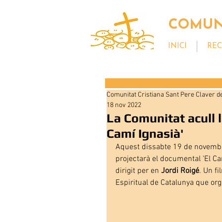
COMUNI
INICI
REC
Comunitat Cristiana Sant Pere Claver de
18 nov 2022
La Comunitat acull 
Camí Ignasià'
Aquest dissabte 19 de novembre 
projectarà el documental 'El Cam
dirigit per en 
Jordi Roigé
. Un f
Espiritual de Catalunya que orga