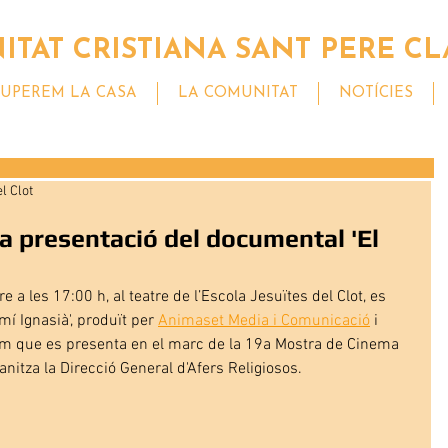
TAT CRISTIANA SANT PERE CL
UPEREM LA CASA
LA COMUNITAT
NOTÍCIES
l Clot
la presentació del documental 'El
a les 17:00 h, al teatre de l’Escola Jesuïtes del Clot, es 
í Ignasià', produït per 
Animaset Media i Comunicació
 i 
ilm que es presenta en el marc de la 19a Mostra de Cinema 
nitza la Direcció General d'Afers Religiosos.