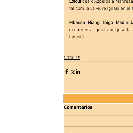
Loiola
 des d’Azpeitia a Manresa 
tal com la va viure Ignasi en e
Mbassa Niang
, 
Iñigo Medinil
documental, guiats pel jesuïta 
Ignasià.
NOTÍCIES
Comentarios