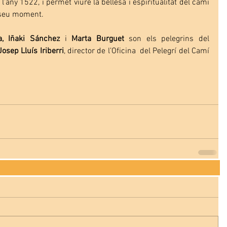
l’any 1522, i permet viure la bellesa i espiritualitat del camí 
l seu moment. 
la, Iñaki Sánchez
 i 
Marta Burguet
 son els pelegrins del 
Josep Lluís Iriberri
, director de l’Oficina  del Pelegrí del Camí 