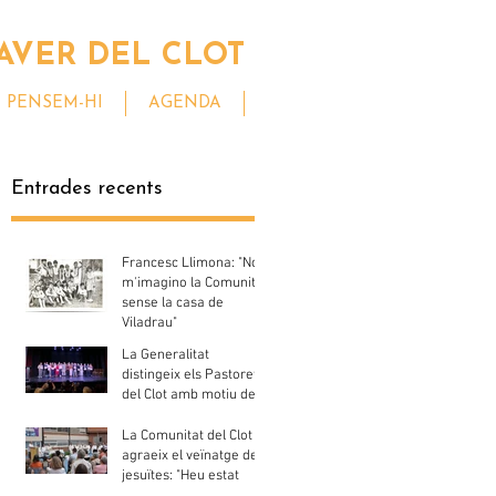
AVER DEL CLOT
PENSEM-HI
AGENDA
Entrades recents
Francesc Llimona: "No
m'imagino la Comunitat
sense la casa de
Viladrau"
La Generalitat
distingeix els Pastorets
del Clot amb motiu del
seu centenari
La Comunitat del Clot
agraeix el veïnatge dels
jesuïtes: "Heu estat