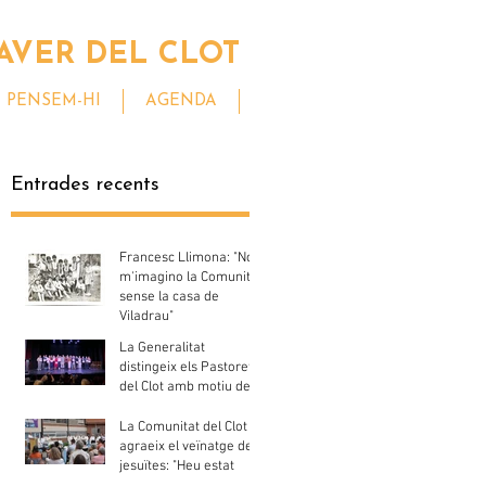
AVER DEL CLOT
PENSEM-HI
AGENDA
Entrades recents
Francesc Llimona: "No
m'imagino la Comunitat
sense la casa de
Viladrau"
La Generalitat
distingeix els Pastorets
del Clot amb motiu del
seu centenari
La Comunitat del Clot
agraeix el veïnatge dels
jesuïtes: "Heu estat