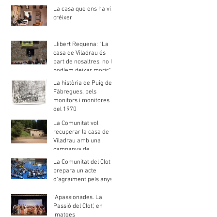
gent de barri"
La casa que ens ha vist
créixer
Llibert Requena: “La
casa de Viladrau és
part de nosaltres, no la
podíem deixar morir”
La història de Puig de
Fàbregues, pels
monitors i monitores
del 1970
La Comunitat vol
recuperar la casa de
Viladrau amb una
campanya de
mecenatge
La Comunitat del Clot
prepara un acte
d'agraïment pels anys
de presència jesuïta al
barri
'Apassionades. La
Passió del Clot', en
imatges