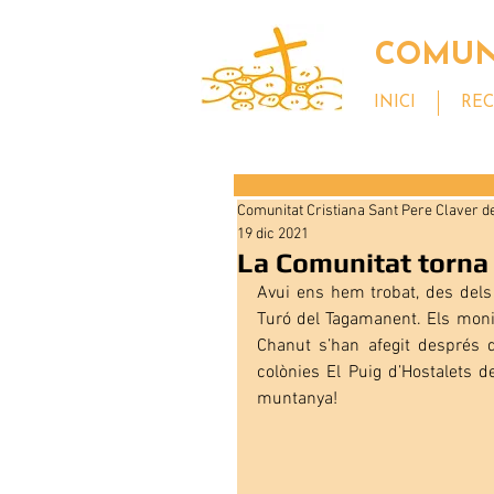
COMUNI
INICI
REC
Comunitat Cristiana Sant Pere Claver de
19 dic 2021
La Comunitat torna 
Avui ens hem trobat, des dels 
Turó del Tagamanent. Els monit
Chanut s’han afegit després d
colònies El Puig d’Hostalets de
muntanya!