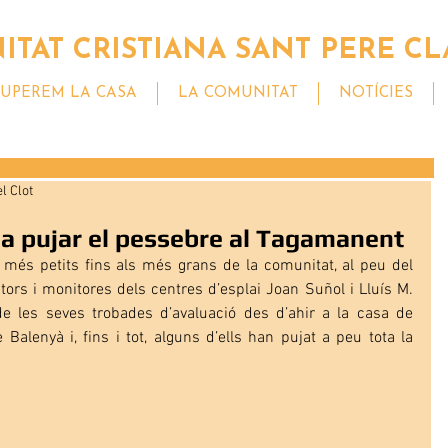
TAT CRISTIANA SANT PERE CL
UPEREM LA CASA
LA COMUNITAT
NOTÍCIES
l Clot
a pujar el pessebre al Tagamanent
més petits fins als més grans de la comunitat, al peu del 
ors i monitores dels centres d’esplai Joan Suñol i Lluís M. 
e les seves trobades d’avaluació des d’ahir a la casa de 
 Balenyà i, fins i tot, alguns d’ells han pujat a peu tota la 