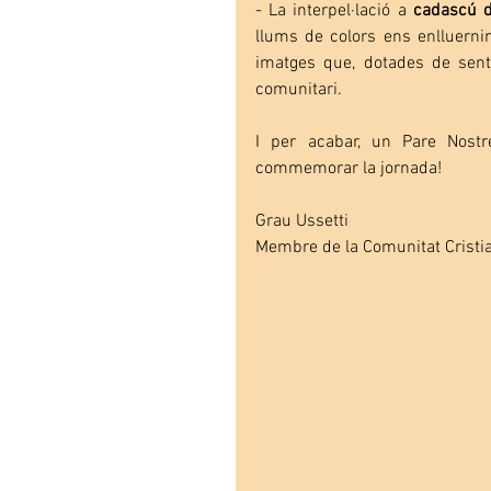
- La interpel·lació a 
cadascú d
llums de colors ens enlluerni
imatges que, dotades de senti
comunitari.
I per acabar, un Pare Nostr
commemorar la jornada!
Grau Ussetti
Membre de la Comunitat Cristia