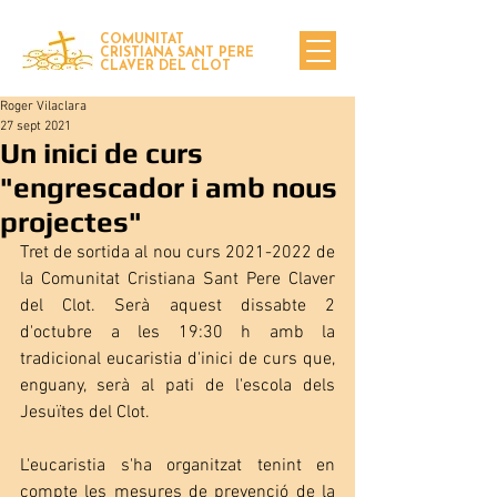
COMUNITAT
CRISTIANA SANT PERE
CLAVER DEL CLOT
Roger Vilaclara
27 sept 2021
Un inici de curs
"engrescador i amb nous
projectes"
Tret de sortida al nou curs 2021-2022 de 
la Comunitat Cristiana Sant Pere Claver 
del Clot. Serà aquest dissabte 2 
d'octubre a les 19:30 h amb la 
tradicional eucaristia d'inici de curs que, 
enguany, serà al pati de l'escola dels 
Jesuïtes del Clot. 
L'eucaristia s'ha organitzat tenint en 
compte les mesures de prevenció de la 