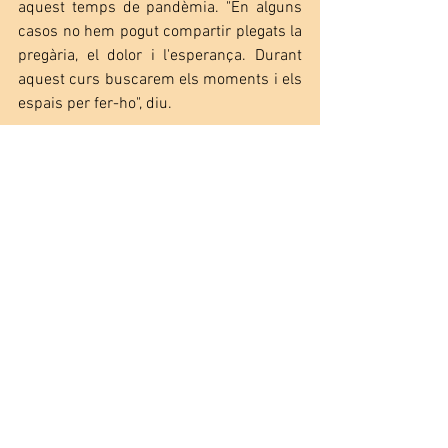
aquest temps de pandèmia. "En alguns 
casos no hem pogut compartir plegats la 
pregària, el dolor i l'esperança. Durant 
aquest curs buscarem els moments i els 
espais per fer-ho", diu. 
Desig de servir i d'estar a disposició de 
tota la Comunitat
Finalment, també preguntem a l'Albert 
com viu personalment el nou curs de 
presidència. "No negaré que amb un cert 
nerviosisme propi de la responsabilitat", 
ens respon. "Amb desig de servir, de 
posar-me a disposició de tota la 
Comunitat i de destorbar el menys 
possible la voluntat de Déu per aquesta 
Comunitat; per a tot això cal la vostra 
pregària i consell". Si la pandèmia ho 